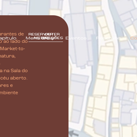
apítulo
Menu & Bar
Eventos
Reservas
Co
urantes de
RESERVAR
OBTER
apítulo
Menu & Bar
Eventos
Reservas
Co
MESA
DIREÇÕES
o ao lado do
Market-to-
natura,
a
a na Sala do
 céu aberto.
ares e
mbiente