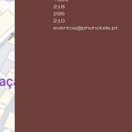
+351
218
295
210
eventos@phchotels.pt