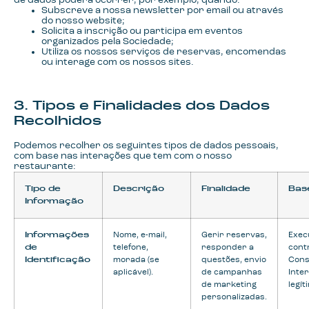
de dados poderá ocorrer, por exemplo, quando:
Subscreve a nossa newsletter por email ou através
do nosso website;
Solicita a inscrição ou participa em eventos
organizados pela Sociedade;
Utiliza os nossos serviços de reservas, encomendas
ou interage com os nossos sites.
3. Tipos e Finalidades dos Dados
Recolhidos
Podemos recolher os seguintes tipos de dados pessoais,
com base nas interações que tem com o nosso
restaurante:
Tipo de
Descrição
Finalidade
Bas
Informação
Informações
Nome, e-mail,
Gerir reservas,
Exec
de
telefone,
responder a
cont
Identificação
morada (se
questões, envio
Cons
aplicável).
de campanhas
Inte
de marketing
legít
personalizadas.