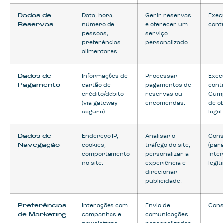
Dados de
Data, hora,
Gerir reservas
Exec
Reservas
número de
e oferecer um
cont
pessoas,
serviço
preferências
personalizado.
alimentares.
Dados de
Informações de
Processar
Exec
Pagamento
cartão de
pagamentos de
cont
crédito/débito
reservas ou
Cum
(via gateway
encomendas.
de o
seguro).
legal.
Dados de
Endereço IP,
Analisar o
Cons
Navegação
cookies,
tráfego do site,
(para
comportamento
personalizar a
Inte
no site.
experiência e
legít
direcionar
publicidade.
Preferências
Interações com
Envio de
Cons
de Marketing
campanhas e
comunicações