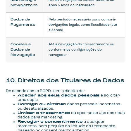
Marketing e
Até à revogação do consentimento ou
Newsletters
após 5 anos de inatividade.
Dados de
Pelo período necessário para cumprir
Pagamento
obrigações legais, como fiscalidade (até
10 anos).
Cookies e
Até à revogação do consentimento ou
Dados de
conforme as configurações do
Navegação
navegador.
10. Direitos dos Titulares de Dados
De acordo com o RGPD, tem o direito de:
Aceder aos seus dados pessoais
e solicitar
uma cópia.
Corrigir ou eliminar
dados pessoais incorretos
ou desatualizados.
Limitar o tratamento
ou opor-se ao uso dos seus
dados para marketing.
Revogar o consentimento
a qualquer
momento, sem prejuízo da licitude do tratamento
baseado no consentimento anterior.