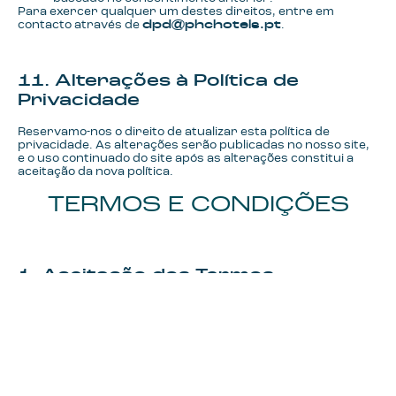
Para exercer qualquer um destes direitos, entre em
contacto através de
dpd@phchotels.pt
.
11. Alterações à Política de
Privacidade
Reservamo-nos o direito de atualizar esta política de
privacidade. As alterações serão publicadas no nosso site,
e o uso continuado do site após as alterações constitui a
aceitação da nova política.
TERMOS E CONDIÇÕES
1. Aceitação dos Termos
Ao utilizar o site
Capítulo – Restaurant & Bar
, você
aceita estes Termos e Condições. Caso não concorde com
eles, por favor, não utilize os nossos serviços.
2. Serviços Disponíveis